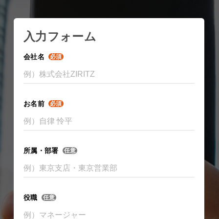
入力フォーム
会社名
必須
お名前
必須
所属・部署
任意
役職
任意